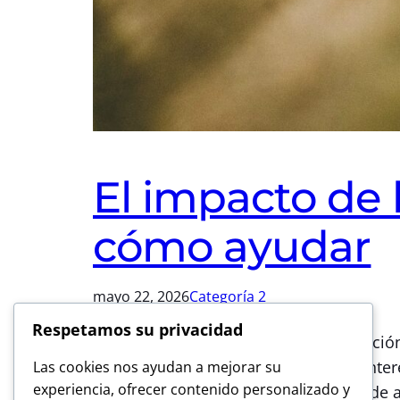
El impacto de l
cómo ayudar
mayo 22, 2026
Categoría 2
Respetamos su privacidad
Este párrafo sirve como una introducció
abordar, asegurándote de captar el inter
Las cookies nos ayudan a mejorar su
experiencia, ofrecer contenido personalizado y
este tema es importante y cómo puede apo