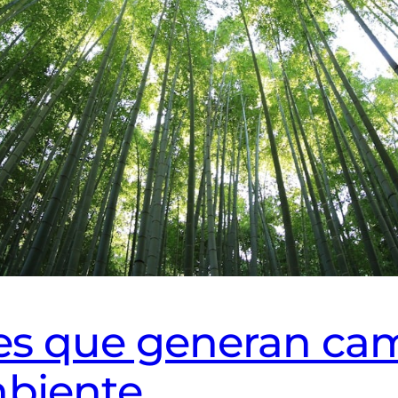
les que generan ca
mbiente