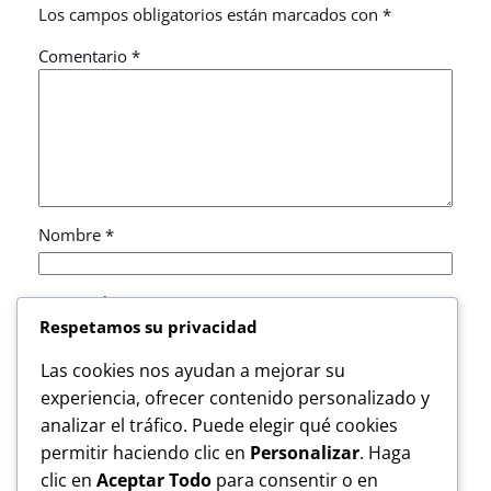
Los campos obligatorios están marcados con
*
Comentario
*
Nombre
*
Correo electrónico
*
Respetamos su privacidad
Las cookies nos ayudan a mejorar su
Web
experiencia, ofrecer contenido personalizado y
analizar el tráfico. Puede elegir qué cookies
Guarda mi nombre, correo electrónico y web en
permitir haciendo clic en
Personalizar
. Haga
este navegador para la próxima vez que comente.
clic en
Aceptar Todo
para consentir o en