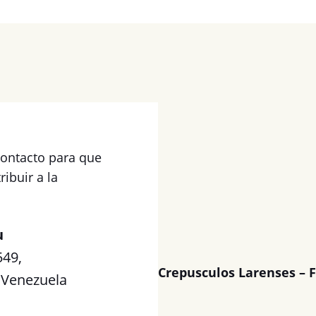
contacto para que
ibuir a la
u
549,
Crepusculos Larenses – F
 Venezuela