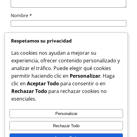
Nombre
*
Correo electrónico
*
Respetamos su privacidad
Las cookies nos ayudan a mejorar su
Web
experiencia, ofrecer contenido personalizado y
analizar el tráfico. Puede elegir qué cookies
Guarda mi nombre, correo electrónico y web en
permitir haciendo clic en
Personalizar
. Haga
este navegador para la próxima vez que comente.
clic en
Aceptar Todo
para consentir o en
Rechazar Todo
para rechazar cookies no
esenciales.
Personalizar
Rechazar Todo
Musguito
Instagram
Facebook
X
YouTube